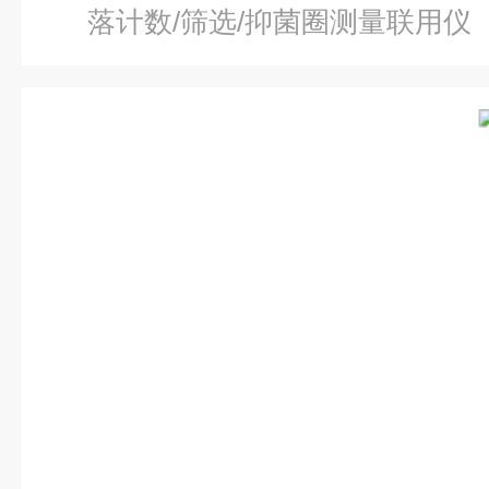
落计数/筛选/抑菌圈测量联用仪