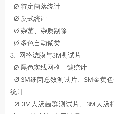
Ø
特定菌落统计
Ø
反式统计
Ø
杂菌、杂质剔除
Ø
多色自动聚类
3.
网格滤膜与3M测试片
Ø
黑色实线网格一键统计
Ø
3M
细菌总数测试片、3M金黄
统计
Ø
3M
大肠菌群测试片、3M大肠