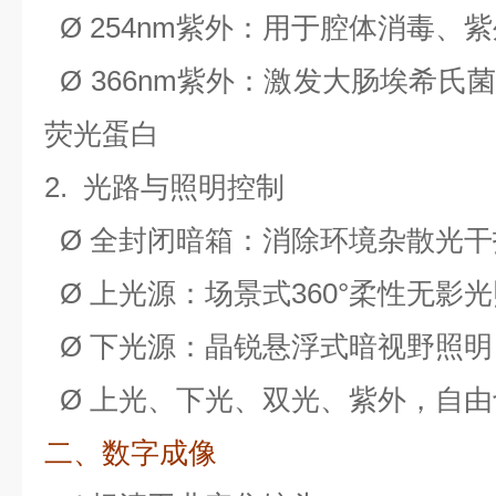
Ø
254nm
紫外：用于腔体消毒、紫
Ø
366nm
紫外：激发大肠埃希氏菌
荧光蛋白
2.
光路与照明控制
Ø
全封闭暗箱：消除环境杂散光干
Ø
上光源：场景式360°柔性无影
Ø
下光源：晶锐悬浮式暗视野照明
Ø
上光、下光、双光、紫外，自由
二、数字成像