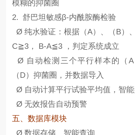
模糊的抑菌圈
2.
舒巴坦敏感β-内酰胺酶检验
Ø
纯水验证：根据（A）、（B）、
C≧3， B-A≦3 ，判定系统成立
Ø
自动检测三个平行样本的（A
（D）抑菌圈，并数据导入
Ø
自动计算平行试验平均值，智能
Ø
无效报告自动预警
五、数据库模块
Ø
数据存储、智能查询