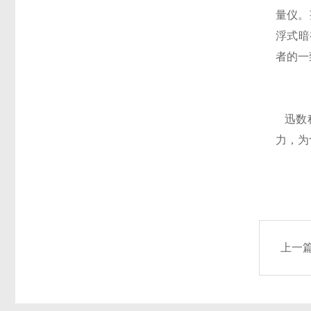
量仪。
浮式暗
者的一
迅数科
力，为
上一