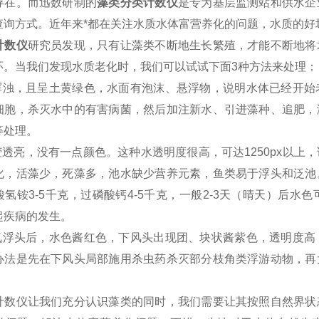
存在。而迅数研制的
藻类分类计数仪
是专为基层监测站和供水企
查询方式。近年来*都在关注水质水体富营养化的问题，水质的好
计数仪
研究员发现，只有让藻类不断地生长繁殖，才能不断地将
环。当我们发现水质老化时，我们可以试试下面3种方法来处理：
较浑浊，且呈土黄绿色，水面有泡沫、悬浮物，说明水体已经开
细胞，杀灭水中的有害病菌，然后加注新水、引进藻种、追肥，
等处理。
晶莹透亮，没有一点颜色。这种水透明度很高，可达1250px以
化，活藻少，死藻多，池水缺少营养元素，鱼类易于浮头和泛池
酸氢铵3-5千克，过磷酸钙4-5千克，一般2-3天（晴天）后
起疾病的发生。
缺氧浮头后，水色酱红色，下风头出现团、块状酱紫色，透明度
办法是先在下风头局部施用杀虫药杀灭部分枝角类浮游动物，再
计数仪让我们充分认识藻类的同时，我们需要让其按照自然界状