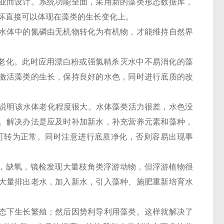
业而设计。系统功能全面，采用新的藻类形态数据库，
坏直接可以体现在藻类的生长变化上。
水体中的氮磷由无机物转化为有机物，才能维持自然界
始老化。此时应用漂白粉或强氯精杀灭水中不易消化的藻
激活藻类的生长，保持良好的水色，同时进行底质的改
上，说明该水体老化程度很大。水体藻类活力很差，水色没
。解决办法是应及时补加新水，补充营养元素和藻种，
水色可转为正常。同时注意进行底质净化，否则容易出现事
高，缺氧，镜检发现大量枝角类浮游动物，但浮游植物很
大量排出老水，加入新水，引入藻种、施肥重新培育水
态下生长繁殖；然后因势利导利用藻类。这样就解决了