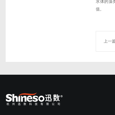
水体的藻
值。
上一