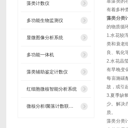
靠藻类的
藻类计数仪
有着多种
藻类分类
多功能生物监测仪
的物质循
1.水花
显微图像分析系统
类和衰老
良、氧化
多功能一体机
2.水花
有早晚变
藻类辅助鉴定计数仪
每亩施碳
故，或引
红细胞微核智能分析系统
3.夏季
少。解决
微核分析/菌落计数联用仪
质。
藻类分类