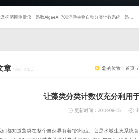
落计数及抑菌圈测量仪
迅数AlgaeAI 700浮游生物自动分类计数系统
迅数AlgaeAI 600藻类人工智能分析仪
文章
您的位置：
首页
/ ARTICLE
让藻类分类计数仪充分利用
更新时间：2018-08-15
我们都知道藻类在整个自然界有着*的地位。它是水域生态系统